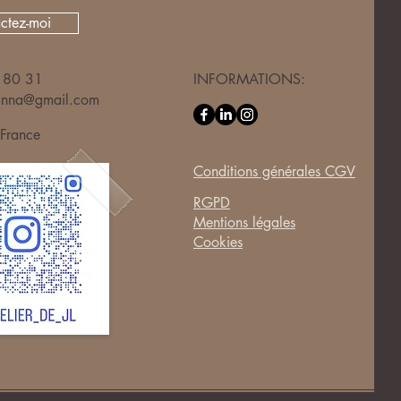
ctez-moi
 80 31
INFORMATIONS:​
oanna@gmail.com
France
Conditions générales CGV
RGPD
Mentions légales
Cookies