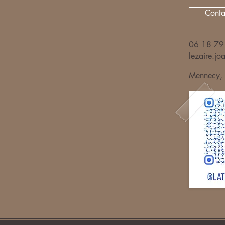
Conta
06 18 79
lezaire.j
Mennecy, 