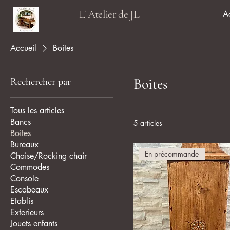
L' Atelier de JL
A
Accueil
Boites
Rechercher par
Boites
Tous les articles
Bancs
5 articles
Boites
Bureaux
En précommande
Chaise/Rocking chair
Commodes
Console
Escabeaux
Etablis
Exterieurs
Jouets enfants