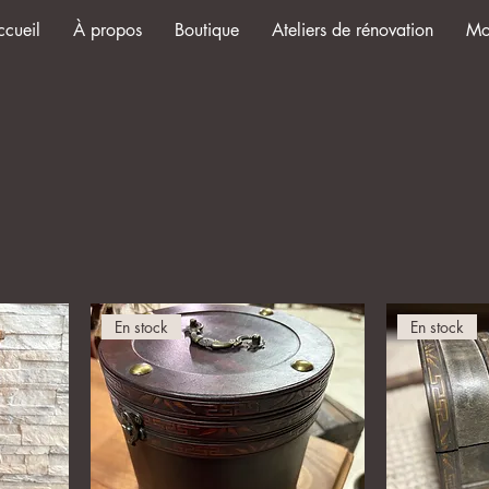
ccueil
À propos
Boutique
Ateliers de rénovation
Mo
En stock
En stock