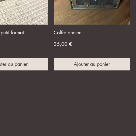
perçu rapide
Aperçu rapide
petit format
Coffre ancien
Prix
35,00 €
ter au panier
Ajouter au panier