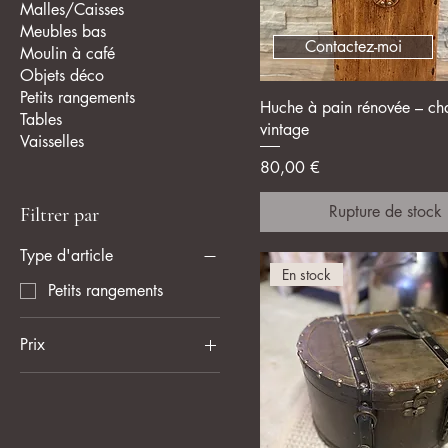
Malles/Caisses
Meubles bas
Contactez-moi
Moulin à café
Objets déco
Petits rangements
Aperçu rapide
Huche à pain rénovée – ch
Tables
vintage
Vaisselles
Prix
80,00 €
Rupture de stock
Filtrer par
Type d'article
En stock
Petits rangements
Prix
25 €
80 €