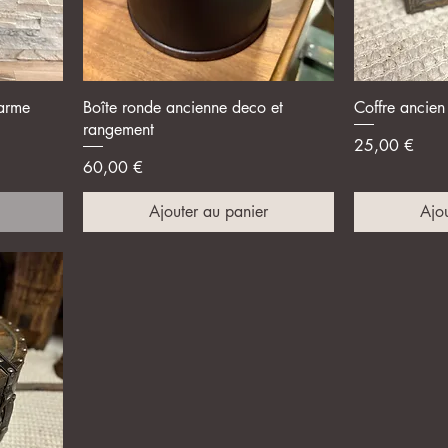
Aperçu rapide
A
arme
Boîte ronde ancienne deco et
Coffre ancien 
rangement
Prix
25,00 €
Prix
60,00 €
Ajouter au panier
Ajou