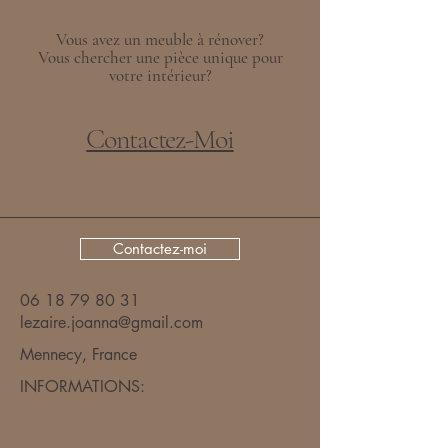
Vous avez un meuble à rénover?
Vous chercher une pièce unique pour
votre intérieur?
Contactez-Moi
Contactez-moi
06 18 79 80 31
lezaire.joanna@gmail.com
Mennecy, France
INFORMATIONS:​