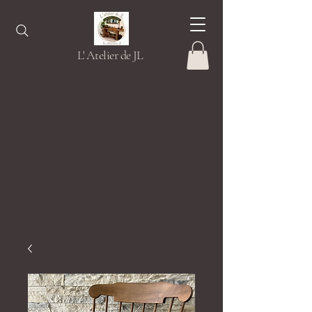
L' Atelier de JL