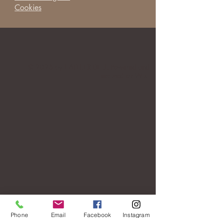
Cookies
© 2025 by L ATELIER DE JL. Powered and
secured by
Wix
Phone
Email
Facebook
Instagram