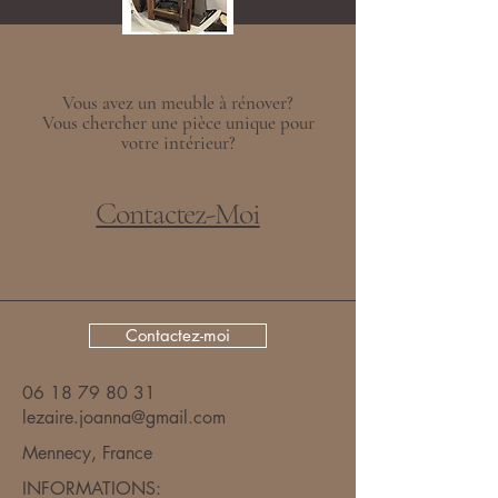
Vous avez un meuble à rénover?
Vous chercher une pièce unique pour
votre intérieur?
Contactez-Moi
Contactez-moi
06 18 79 80 31
lezaire.joanna@gmail.com
Mennecy, France
INFORMATIONS:​