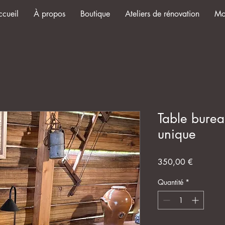
ccueil
À propos
Boutique
Ateliers de rénovation
Mo
Table burea
unique
Prix
350,00 €
Quantité
*