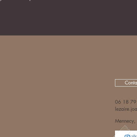
Conta
06 18 79
lezaire.j
Mennecy, 