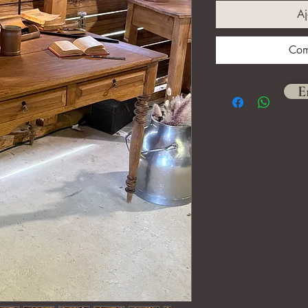
Aj
Com
E