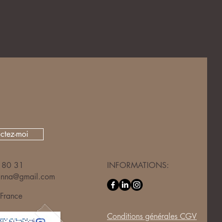
ctez-moi
 80 31
INFORMATIONS:​
oanna@gmail.com
France
Conditions générales CGV