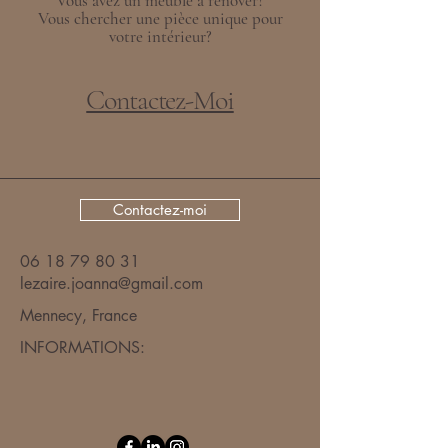
Vous avez un meuble à rénover?
Vous chercher une pièce unique pour
votre intérieur?
Contactez-Moi
Contactez-moi
06 18 79 80 31
lezaire.joanna@gmail.com
Mennecy, France
INFORMATIONS:​