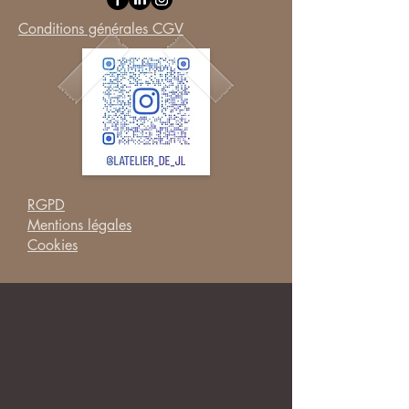
Conditions générales CGV
RGPD
Mentions légales
Cookies
© 2025 by L ATELIER DE JL. Powered and
secured by
Wix