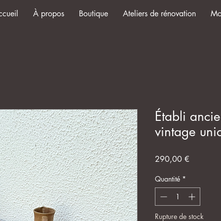
ccueil
À propos
Boutique
Ateliers de rénovation
Mo
Établi anci
vintage uni
Prix
290,00 €
Quantité
*
Rupture de stock