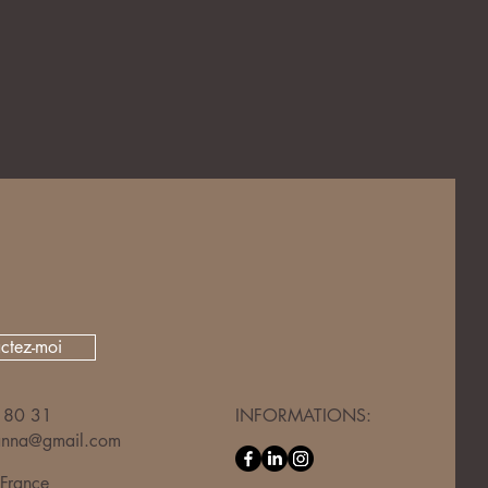
ctez-moi
 80 31
INFORMATIONS:​
oanna@gmail.com
France