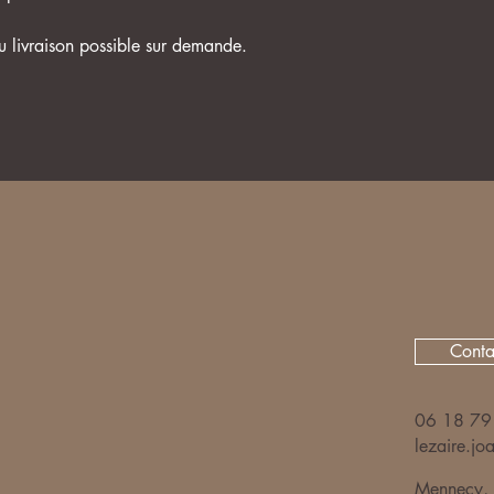
u livraison possible sur demande.
Conta
06 18 79
lezaire.j
Mennecy, 